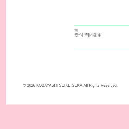
前
投
前
受付時間変更
の
投
次
稿
稿:
の
投
ナ
稿:
ビ
ゲ
© 2026 KOBAYASHI SEIKEIGEKA,All Rights Reserved.
ー
シ
ョ